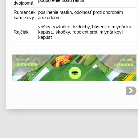
podporenie rastu rastlín
dvojdomá
Rumanček
posilnenie rastlín, odolnosť proti chorobám
kamilkový
a škodcom
vošky, roztočce, bzdochy, húsenice mlynárika
Rajčiak
kapúst., skočky, repelent proti mlynárikovi
kapúst