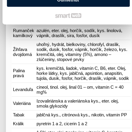
Rastliny
Osahujúce látky
Cibula ,
vitamíny, síra
cesnak
Rumanček
azulén, eter. olej, horčík, sodík, kys. linolová,
kamilkový
vápnik, draslík, sira, fosfor, dusík
uhoľný, hydrát, bielkoviny, chlorofyl, draslik,
Žihľava
sodik, dusik, fosfor, vápnik, horčik, železo, kys.
dvojdomá
kremičitá, olej, vitaminy (5%), amono –
zlúčeniny, stopové prvky
kys. kremičitá, liadok, vitamin C, B6, eter. Olej,
Palina
horke látky, kys. jablčná, apsintion, anapsitin,
pravá
tujola, dusik, fosfor, horčik, draslik, vápnik, sodik
cineol, tinol. olej, linal 01 – om, vitamin C = 40
Levanduľa
mg%
Izovaliriánska a valeriánska kys., eter. olej,
Valeriána
smola glykozidy
Tabak
jablčná kys., citrónová kys., nikotin, vitamin PP
Králik
pyretrin 1 a 2, cicerin 1 a 2