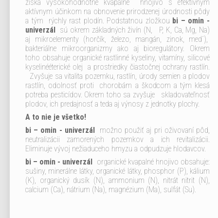
získa vysokohodnotné kvapalné hnojivo s efektívnym
aktívnym účinkom na obnovenie prirodzenej úrodnosti pôdy
a tým rýchly rast plodín. Podstatnou zložkou
bi – omin -
univerzál
sú okrem základných živín (N, P, K, Ca, Mg, Na)
aj mikroelementy (horčík, železo, mangán, zinok, med´),
bakteriálne mikroorganizmy ako aj bioregulátory. Okrem
toho obsahuje organické rastlinné kyseliny, vitamíny, silicové
kyselinééterické olej a prostriedky čiastočnej ochrany rastlín.
Zvyšuje sa vitalita pozemku, rastlín, úrody semien a plodov
rastlín, odolnosť proti chorobám a škodcom a tým klesá
potreba pesticídov. Okrem toho sa zvyšuje skladovateľnosť
plodov, ich predajnosť a teda aj výnosy z jednotky plochy.
A to nie je všetko!
bi – omin - univerzál
možno použiť aj pri oživovaní pôd,
neutralizácii zamorených pozemkov a ich revitalizácii.
Eliminuje vývoj nežiaduceho hmyzu a odpudzuje hlodavcov.
bi – omin - univerzál
organické kvapalné hnojivo obsahuje:
sušiny, minerálne látky, organické látky, phosphor (P), kálium
(K), organický dusík (N), ammonium (N), nitrát nitrit (N),
calcium (Ca), nátrium (Na), magnézium (Ma), sulfát (Su).