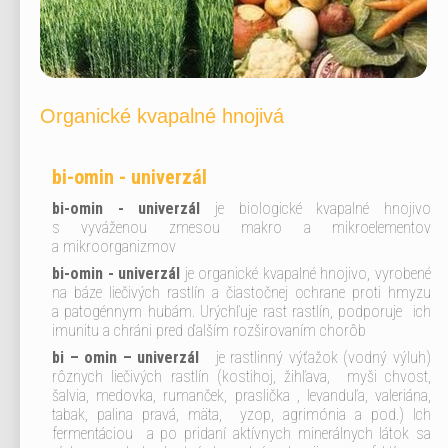
Organické kvapalné hnojivá
bi-omin - univerzál
bi-omin - univerzál
je biologické kvapalné hnojivo
s vyváženou zmesou makro a mikroelementov
a mikroorganizmov
bi-omin - univerzál
je organické kvapalné hnojivo, vyrobené
na báze liečivých rastlín a čiastočnej ochrane proti hmyzu
a patogénnym hubám. Urýchľuje rast rastlín, podporuje ich
imunitu a chráni pred ďalším rozširovaním chorôb
bi – omin – univerzál
je rastlinný výťažok (vodný výluh)
rôznych liečivých rastlín (kostihoj, žihľava, myši chvost,
šalvia, medovka, rumanček, praslička , levanduľa, valeriána,
tabak, palina pravá, mäta, yzop, agrimónia a pod.) Ich
fermentáciou a po pridaní aktívnych minerálnych látok sa