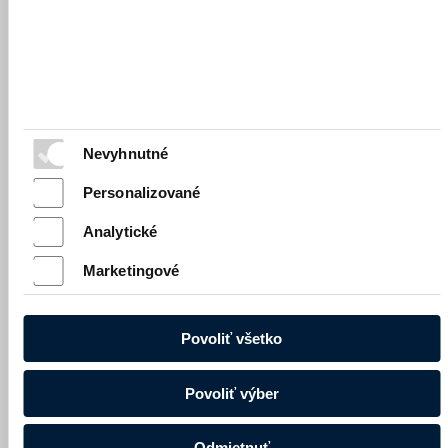
- koreň
Medovka
2.
2,5
0,36
3,1
1,10
0,32
0,05
lekárska - vňať
Žihľava dvojdomá
3.
3,7
0,37
3,25
3,05
0,50
0,10
- vňa
Šalvia lekárska -
4.
2,5
0,25
2,1
1,65
0,40
0,05
vňať
Nevyhnutné
Rebríček
5.
2,1
0,31
2,8
2,05
0,35
0,05
Personalizované
obyčajný - vňať
Rebríček
6.
1,6
0,36
1,9
0,95
0,21
0,10
Analytické
obyčajný - kvet
Rumanček
Marketingové
7.
2,9
0,49
2,75
0,75
0,22
0,10
kamilkový
8.
Palina pravá
2,0
0,31
2,05
0,90
0,14
0,05
Povoliť všetko
Ľubovník
9.
1,7
0,31
1,0
0,50
0,15
0,05
bodkovaný - vňať
Povoliť výber
Obsah niektorých liečivých rastlín
Odmietnuť