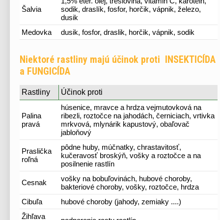
1,5% eter. olej, treslovina, vitamin C, karotein,
Šalvia
sodik, draslík, fosfor, horčik, vápnik, železo,
dusik
Medovka
dusik, fosfor, draslik, horčik, vápnik, sodik
Niektoré rastliny majú účinok proti INSEKTICÍDA
a FUNGICÍDA
Rastliny
Účinok proti
húsenice, mravce a hrdza vejmutovková na
Palina
ribezli, roztočce na jahodách, černiciach, vrtivka
pravá
mrkvová, mlynárik kapustový, obaľovač
jabloňový
pôdne huby, múčnatky, chrastavitosť,
Praslička
kučeravosť broskýň, vošky a roztočce a na
roľná
posilnenie rastlín
vošky na bobuľovinách, hubové choroby,
Cesnak
bakteriové choroby, vošky, roztočce, hrdza
Cibuľa
hubové choroby (jahody, zemiaky ....)
Žihľava